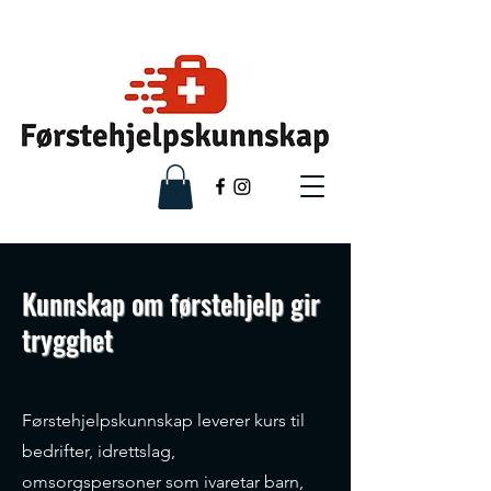
Kunnskap om førstehjelp gir
trygghet
Førstehjelpskunnskap leverer kurs til
bedrifter, idrettslag,
omsorgspersoner som ivaretar barn,