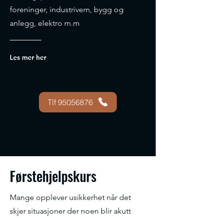
foreninger, industrivern, bygg og
anlegg, elektro m.m
Les mer her
Tlf 95056876
Førstehjelpskurs
Mange opplever usikkerhet når det
skjer situasjoner der noen blir akutt