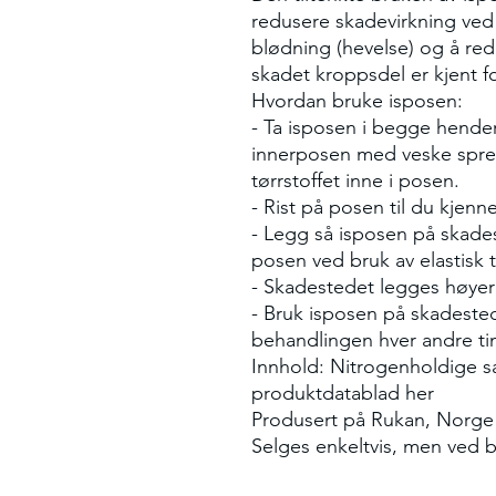
redusere skadevirkning ved
blødning (hevelse) og å re
skadet kroppsdel er kjent fo
Hvordan bruke isposen:
- Ta isposen i begge hender o
innerposen med veske spre
tørrstoffet inne i posen.
- Rist på posen til du kjenner
- Legg så isposen på skades
posen ved bruk av elastisk t
- Skadestedet legges høyere
- Bruk isposen på skadestede
behandlingen hver andre ti
Innhold: Nitrogenholdige sa
produktdatablad her
Produsert på Rukan, Norge
Selges enkeltvis, men ved bes