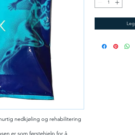
Legg
urtig nedkjøling og rehabilitering
osen er som førstehjelp for å