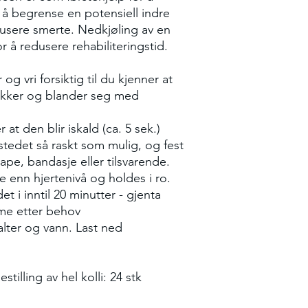
 å begrense en potensiell indre
dusere smerte. Nedkjøling av en
r å redusere rehabiliteringstid.
g vri forsiktig til du kjenner at
kker og blander seg med
 at den blir iskald (ca. 5 sek.)
tedet så raskt som mulig, og fest
ape, bandasje eller tilsvarende.
 enn hjertenivå og holdes i ro.
t i inntil 20 minutter - gjenta
me etter behov
lter og vann. Last ned
tilling av hel kolli: 24 stk