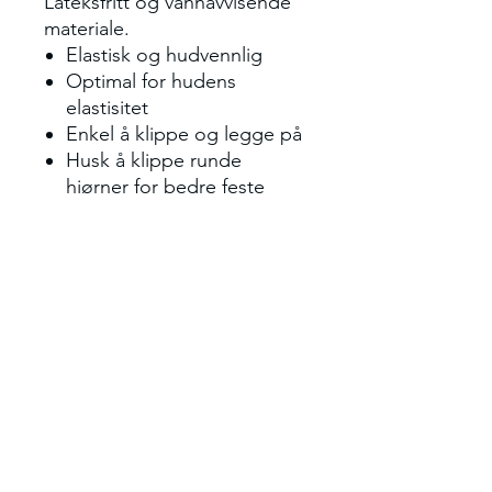
Lateksfritt og vannavvisende
materiale.
Elastisk og hudvennlig
Optimal for hudens
elastisitet
Enkel å klippe og legge på
Husk å klippe runde
hjørner for bedre feste
Laget av tekstil med
heftemasse av akryl
Finnes i flere farger - Beige,
rødt, blått, rosa og sort
Lateksfri
5cm * 5 meter