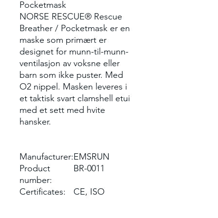
Pocketmask
NORSE RESCUE® Rescue
Breather / Pocketmask er en
maske som primært er
designet for munn-til-munn-
ventilasjon av voksne eller
barn som ikke puster. Med
O2 nippel. Masken leveres i
et taktisk svart clamshell etui
med et sett med hvite
hansker.
Manufacturer:
EMSRUN
Product
BR-0011
number:
Certificates:
CE, ISO
Size:
15 x 11 x 4,5
cm